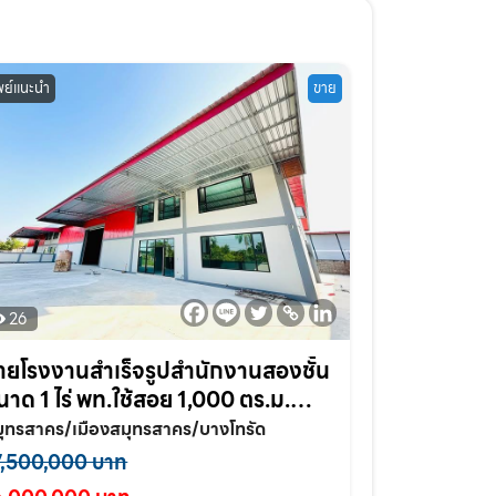
พย์แนะนำ
ขาย
26
ายโรงงานสำเร็จรูปสำนักงานสองชั้น
นาด 1 ไร่ พท.ใช้สอย 1,000 ตร.ม.
างโทรัด อ.เมือง จ.สมุทรสาคร
ุทรสาคร/เมืองสมุทรสาคร/บางโทรัด
7,500,000 บาท