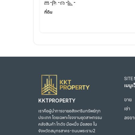
-
-
-
-
ที่ดิน
SITE
เมนูเ
ขาย
KKTPROPERTY
เช่า
เราคือผู้นำการขายอสังหาริมทรัพย์ทุก
ลงขา
ประเภท โดยเฉพาะโรงงานอุตสาหกรรม
คลังสินค้า โกดัง มือหนึ่ง มือสอง ใน
จังหวัดสมุทรสาคร-ถนนพระราม2