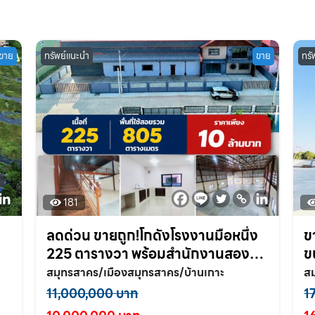
ขาย
ทรัพย์แนะนำ
ขาย
ทรั
181
ลดด่วน ขายถูก!โกดังโรงงานมือหนึ่ง
ข
225 ตารางวา พร้อมสำนักงานสองชั้น
ข
ม
ต.บ้านเกาะ อ.เมือง จ.สมุทรสาคร
บ
สมุทรสาคร/เมืองสมุทรสาคร/บ้านเกาะ
สม
11,000,000 บาท
1