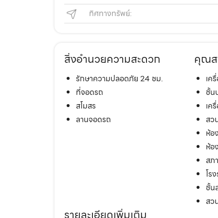
ทิศทางทรัพย์:
สิ่งอำนวยความสะดวก
คุณส
รักษาความปลอดภัย 24 ชม.
เคร
ที่จอดรถ
ชั้
สโมสร
เครื
ลานจอดรถ
สวน
ห้อ
ห้อ
สภา
โรง
ชั้น
สวน
รายละเอียดเพิ่มเติม