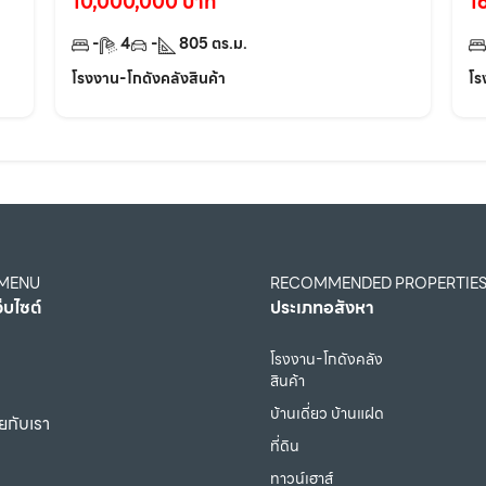
10,000,000 บาท
1
-
4
-
805
ตร.ม.
โรงงาน-โกดังคลังสินค้า
โร
 MENU
RECOMMENDED PROPERTIE
ว็บไซต์
ประเภทอสังหา
โรงงาน-โกดังคลัง
สินค้า
บ้านเดี่ยว บ้านแฝด
ยกับเรา
ที่ดิน
ทาวน์เฮาส์