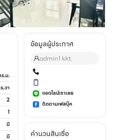
ข้อมูลผู้ประกาศ
admin1 kkt
ตร.ม.
ตร.วา
แอดไลน์เราเลย
2
ติดตามเฟสบุ๊ค
1
มี
คำนวนสินเชื่อ
มี