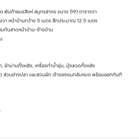
5 ต.พันท้ายนรสิงห์ สมุทรสาคร ขนาด 59.1 ตารางวา
งวา หน้าบ้านกว้าง 5 เมตร ลึกประมาณ 12.5 เมตร
ติมกันสาดหน้าบ้าน-ข้างบ้าน
ัน
, ผ้าม่านทั้งหลัง, เครื่องทำน้ำอุ่น, มุ้งลวดทั้งหลัง
หวัด ส่วนอ่างปลา และสวนผัก เจ้าของขนกลับหมด พร้อมออกทันที
m