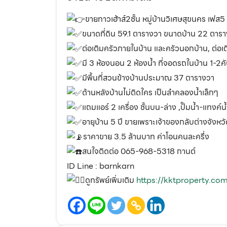
ขายทาวเฮ้าส์2ชั้น หมู่บ้านวิเศษสุขนคร เฟส
ขนาดที่ดิน 59.1 ตารางวา ขนาดบ้าน 22 ตารา
ต่อเติมครัวภายในบ้าน และครัวนอกบ้าน, ต่อเ
มี 3 ห้องนอน 2 ห้องน้ำ ที่จอดรถในบ้าน 1-2ค
มีพื้นที่สวนข้างบ้านประมาณ 37 ตารางวา
ด้านหลังบ้านไม่ติดใคร เป็นลำคลองน้ำเล็กๆ
แถมแอร์ 2 เครื่อง ชั้นบน-ล่าง ,ปั๊มน้ำ-แทงค์น้ำ
อายุบ้าน 5 ปี ขายเพราะเจ้าของกลับต่างจัง
ราคาขาย 3.5 ล้านบาท ค่าโอนคนละครึ่ง
สนใจติดต่อ 065-968-5318 กานต์
ID Line : barnkarn
ดูทรัพย์เพิ่มเติม
https://kktproperty.co