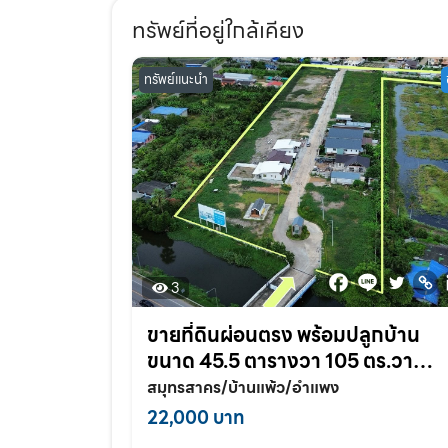
ทรัพย์ที่อยู่ใกล้เคียง
ทรัพย์แนะนำ
3
ขายที่ดินผ่อนตรง พร้อมปลูกบ้าน
ขนาด 45.5 ตารางวา 105 ตร.วา
โครงการSmile land อำแพง สวนส้
สมุทรสาคร/บ้านแพ้ว/อำแพง
สมุทรสาคร
22,000 บาท