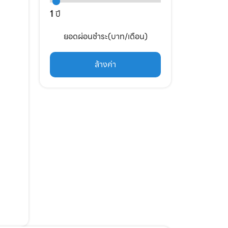
1
ปี
ยอดผ่อนชำระ(บาท/เดือน)
ล้างค่า