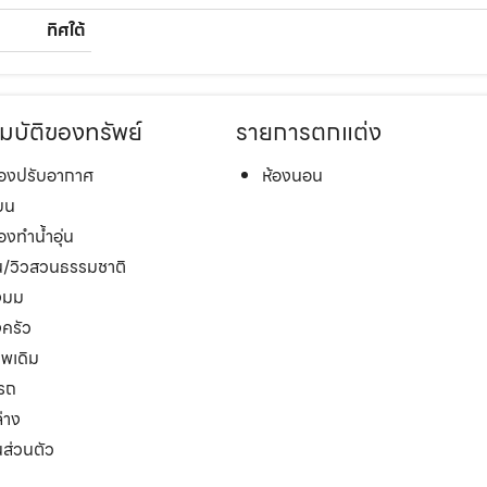
ทิศใต้
มบัติของทรัพย์
รายการตกแต่ง
ื่องปรับอากาศ
ห้องนอน
นบน
่องทำน้ำอุ่น
/วิวสวนธรรมชาติ
งมม
งครัว
พเดิม
รถ
ล่าง
ส่วนตัว