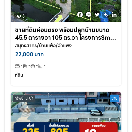
3
ขายที่ดินผ่อนตรง พร้อมปลูกบ้านขนาด
45.5 ตารางวา 105 ตร.วา โครงการSmile
land อำแพง สวนส้ม สมุทรสาคร
สมุทรสาคร/บ้านแพ้ว/อำแพง
22,000 บาท
-
-
-
-
ที่ดิน
ทรัพย์แนะนำ
ขาย