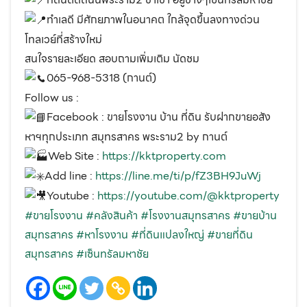
ทำเลดี มีศักยภาพในอนาคต ใกล้จุดขึ้นลงทางด่วน
โทลเวย์ที่สร้างใหม่
สนใจรายละเอียด สอบถามเพิ่มเติม นัดชม
065-968-5318 (กานต์)
Follow us :
Facebook : ขายโรงงาน บ้าน ที่ดิน รับฝากขายอสัง
หาฯทุกประเภท สมุทรสาคร พระราม2 by กานต์
Web Site :
https://kktproperty.com
Add line :
https://line.me/ti/p/fZ3BH9JuWj
Youtube :
https://youtube.com/@kktproperty
#ขายโรงงาน
#คลังสินค้า
#โรงงานสมุทรสาคร
#ขายบ้าน
สมุทรสาคร
#หาโรงงาน
#ที่ดินแปลงใหญ่
#ขายที่ดิน
สมุทรสาคร
#เซ็นทรัลมหาชัย