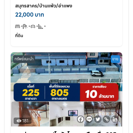
land อำแพง สวนส้ม สมุทรสาคร
สมุทรสาคร/บ้านแพ้ว/อำแพง
22,000 บาท
-
-
-
-
ที่ดิน
ทรัพย์แนะนำ
ขาย
181