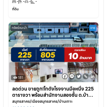
-
-
-
-
ที่ดิน
ทรัพย์แนะนำ
ขาย
181
ลดด่วน ขายถูก!โกดังโรงงานมือหนึ่ง 225
ตารางวา พร้อมสำนักงานสองชั้น ต.บ้าน
เกาะ อ.เมือง จ.สมุทรสาคร
สมุทรสาคร/เมืองสมุทรสาคร/บ้านเกาะ