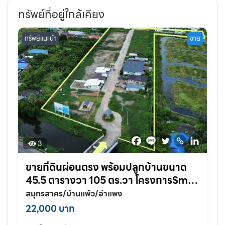
ทรัพย์ที่อยู่ใกล้เคียง
ทรัพย์แนะนำ
ขาย
3
ขายที่ดินผ่อนตรง พร้อมปลูกบ้านขนาด
45.5 ตารางวา 105 ตร.วา โครงการSmile
land อำแพง สวนส้ม สมุทรสาคร
สมุทรสาคร/บ้านแพ้ว/อำแพง
22,000 บาท