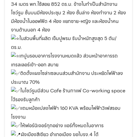
34 เมตร พท.ใช้สอย 852 ตร.ม. ข้างในทำเป็นสำนักงาน
โชว์รูม ชั้นบนมีห้องประชุม 2 ห้อง ชั้นล่าง ห้องทำงาน 2 ห้อง
มีห้องน้ำในออฟฟิต 4 ห้อง แยกชาย-หญิง และห้องน้ำคน
งานด้านนอก 4 ห้อง
ในส่วนพื้นที่ผลิต เข็มปูพรม รับน้ำหนักสูงสุด 5 ตัน/
ตร.ม.
เทปูนรอบอาคารโรงงานหมดแล้ว ส่วนหน้าอาคารรถ
เทรลเลอร์เข้า-ออก สบาย
ติดตั้งแผงโซล่าเซลบนส่วนสำนักงาน ประหยัดไฟฟ้าลง
ประมาณ 70%
ในโชว์รูมมีส่วน Cafe ร้านกาแฟ Co-working space
ไว้รองรับลูกค้า
แถมหม้อแปลงไฟฟ้า 160 KVA พร้อมไฟฟ้า3เฟสรอบ
โรงงาน
ให้เฟอร์นิเจอร์ทุกอย่าง แอร์ทั้งหมดในอาคาร
ผังเมืองสีเขียว อำเภอเมือง ขอใบรง.4 ได้