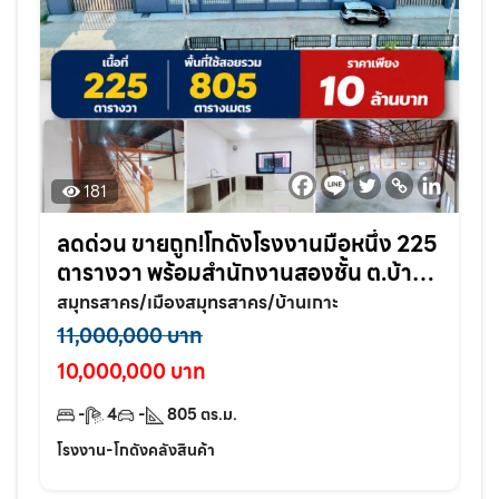
181
ลดด่วน ขายถูก!โกดังโรงงานมือหนึ่ง 225
ตารางวา พร้อมสำนักงานสองชั้น ต.บ้าน
เกาะ อ.เมือง จ.สมุทรสาคร
สมุทรสาคร/เมืองสมุทรสาคร/บ้านเกาะ
11,000,000 บาท
10,000,000 บาท
-
4
-
805
ตร.ม.
โรงงาน-โกดังคลังสินค้า