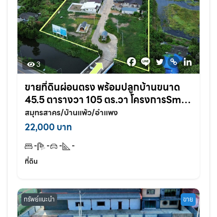
3
ขายที่ดินผ่อนตรง พร้อมปลูกบ้านขนาด
45.5 ตารางวา 105 ตร.วา โครงการSmile
land อำแพง สวนส้ม สมุทรสาคร
สมุทรสาคร/บ้านแพ้ว/อำแพง
22,000 บาท
-
-
-
-
ที่ดิน
ทรัพย์แนะนำ
ขาย