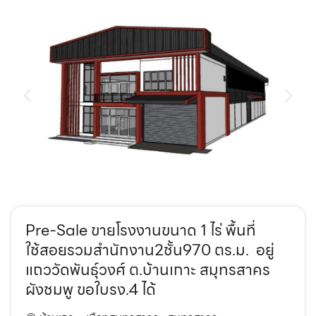
Pre-Sale ขายโรงงานขนาด 1 ไร่ พื้นที่
ใช้สอยรวมสำนักงาน2ชั้น970 ตร.ม. อยู่
แถววัดพันธุ์วงศ์ ต.บ้านเกาะ สมุทรสาคร
ผังชมพู ขอใบรง.4 ได้