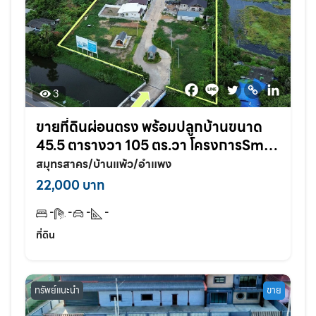
3
ขายที่ดินผ่อนตรง พร้อมปลูกบ้านขนาด
45.5 ตารางวา 105 ตร.วา โครงการSmile
land อำแพง สวนส้ม สมุทรสาคร
สมุทรสาคร/บ้านแพ้ว/อำแพง
22,000 บาท
-
-
-
-
ที่ดิน
ทรัพย์แนะนำ
ขาย