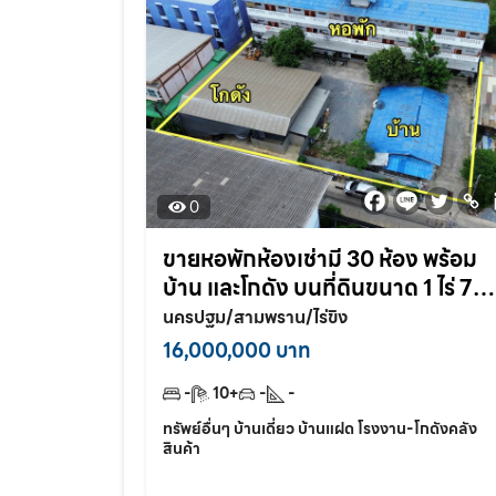
0
ขายหอพักห้องเช่ามี 30 ห้อง พร้อม
บ้าน และโกดัง บนที่ดินขนาด 1 ไร่ 7
ตร.วา อ้อมใหญ่ สามพราน นครปฐม
นครปฐม/สามพราน/ไร่ขิง
16,000,000 บาท
-
10+
-
-
ทรัพย์อื่นๆ บ้านเดี่ยว บ้านแฝด โรงงาน-โกดังคลัง
สินค้า