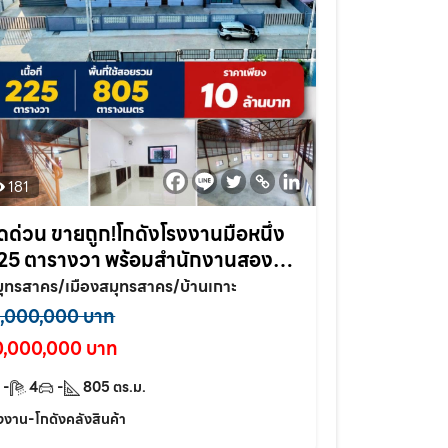
181
ดด่วน ขายถูก!โกดังโรงงานมือหนึ่ง
25 ตารางวา พร้อมสำนักงานสองชั้น
.บ้านเกาะ อ.เมือง จ.สมุทรสาคร
ุทรสาคร/เมืองสมุทรสาคร/บ้านเกาะ
1,000,000 บาท
0,000,000 บาท
-
4
-
805
ตร.ม.
งงาน-โกดังคลังสินค้า