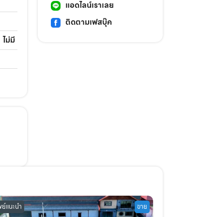
แอดไลน์เราเลย
ติดตามเฟสบุ๊ค
ไม่มี
พย์แนะนำ
ขาย