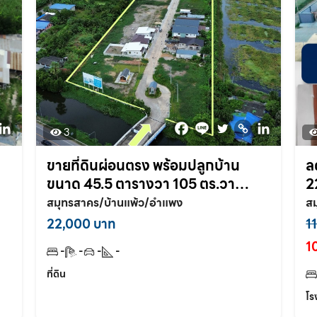
3
ขายที่ดินผ่อนตรง พร้อมปลูกบ้าน
ล
ขนาด 45.5 ตารางวา 105 ตร.วา
2
โครงการSmile land อำแพง สวนส้ม
ต
สมุทรสาคร/บ้านแพ้ว/อำแพง
สม
สมุทรสาคร
22,000 บาท
1
1
-
-
-
-
ที่ดิน
โร